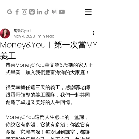
馬歆Cyndi
May 4, 2020
1 min read
Money&You︱第一次當MY
義工
恭喜Money&You華文第675期的家人正
式畢業，加入我們豐富海洋的大家庭！
很榮幸擔任這三天的義工，感謝郭老師
跟蛋哥領導的義工團隊，我們一起共同
創造了卓越又美好的人生回憶。
Money&You這門人生必上的一堂課，
你說它有多淺，它就有多淺；你說它有
多深，它就有深！每次回到課室，都讓