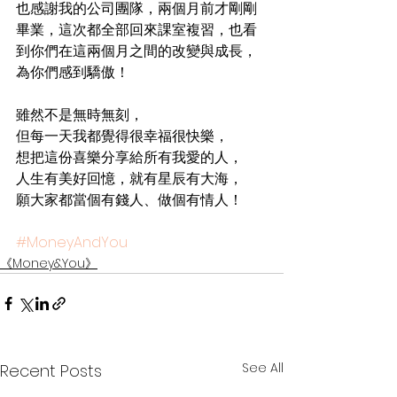
也感謝我的公司團隊，兩個月前才剛剛
畢業，這次都全部回來課室複習，也看
到你們在這兩個月之間的改變與成長，
為你們感到驕傲！
雖然不是無時無刻，
但每一天我都覺得很幸福很快樂，
想把這份喜樂分享給所有我愛的人，
人生有美好回憶，就有星辰有大海，
願大家都當個有錢人、做個有情人！
#MoneyAndYou
《Money&You》
See All
Recent Posts