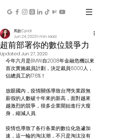
馬歆Cyndi
Jun 24, 2020
1 min read
超前部署你的數位競爭力
Updated:
Jun 27, 2020
今年六月是BMW自2008年金融危機以來
首次實施裁員計劃，決定裁員6000人，
佔總員工的17.6%！
放眼國內，疫情關係導致台灣失業跟無
薪假的人數破十年來的新高，面對越來
越激烈的競爭，很多企業開始進行大瘦
身，縮減人員...
疫情也導致了各行各業的數位化急遽加
速，這一輪的淘汰潮，不只是淘汰沒有