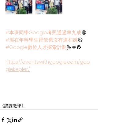
#本班同學Google考照通過率九成
😁
#混在年輕學生裡依舊沒有違和感
😆
#Google數位人才探索計劃
🙋👲👷
https://events.withgoogle.com/goo
glekepler/
《講課教學》