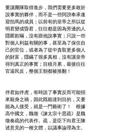
要讓團隊取得進步，我們需要更多敢於
說事實的夥伴，而不是一些阿諛奉承逢
迎拍馬的成員；以前有的皇帝之所以從
明君變成昏君，往往都是因為旁邊的人
隱匿欺暪，沒有跟他說事實；只說一些
對個人利益有關的事，甚至為了保住自
己的官位，或者為了從中貪取更多個人
的財富，隱瞞了很多真相，沒有讓皇帝
得到真正的事實；目積月累，最後往往
官逼民反，整個王朝都被推翻！
伴君如伴虎，有時說了事實反而可能招
來殺身之禍，因此既能達到目的，又要
能為人接受，就是一門藝術了！    根據
高中國文，魏徵《諫太宗十思疏》是魏
徵奏疏的代表作。疏，是臣下向君王陳
述意見的一種文體，以議事論理為主。