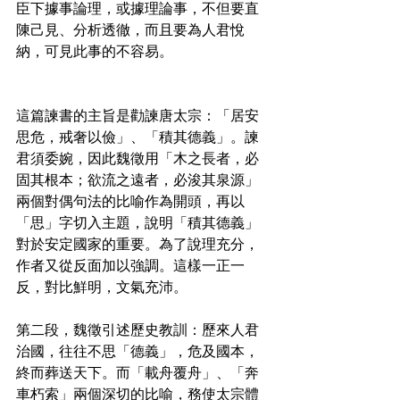
臣下據事論理，或據理論事，不但要直
陳己見、分析透徹，而且要為人君悅
納，可見此事的不容易。
這篇諫書的主旨是勸諫唐太宗：「居安
思危，戒奢以儉」、「積其德義」。諫
君須委婉，因此魏徵用「木之長者，必
固其根本；欲流之遠者，必浚其泉源」
兩個對偶句法的比喻作為開頭，再以
「思」字切入主題，說明「積其德義」
對於安定國家的重要。為了說理充分，
作者又從反面加以強調。這樣一正一
反，對比鮮明，文氣充沛。
第二段，魏徵引述歷史教訓：歷來人君
治國，往往不思「德義」，危及國本，
終而葬送天下。而「載舟覆舟」、「奔
車朽索」兩個深切的比喻，務使太宗體