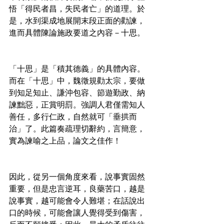
悟「得民者昌，失民者亡」的道理。於
是，水到渠成地展開末段正面的勸諫，
進而具體陳論施政要道之內容－十思。
「十思」是「積其德義」的具體內容。
而在「十思」中，魏徵規勸太宗，要做
到知足知止、謙沖包容、節遊勤政、納
諫黜惡，正賞明罰。強調人君僅需知人
善任，多行仁政，自然就可「垂拱而
治」了。此篇奏疏理切辭約，言簡意，
實為諫喻之上品，論文之佳作！
因此，從另一個角度來看，說事實固然
重要，但是忠言逆耳，良藥苦口，越是
說事實，越可能會令人難堪；在話說出
口的時候，可能會讓人覺得受到傷害，