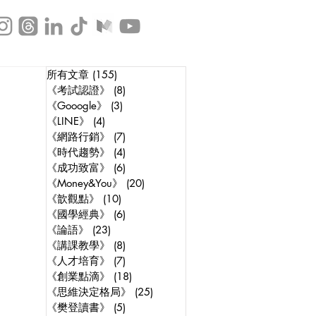
所有文章
(155)
155 posts
《考試認證》
(8)
8 posts
《Gooogle》
(3)
3 posts
《LINE》
(4)
4 posts
《網路行銷》
(7)
7 posts
《時代趨勢》
(4)
4 posts
《成功致富》
(6)
6 posts
《Money&You》
(20)
20 posts
《歆觀點》
(10)
10 posts
《國學經典》
(6)
6 posts
《論語》
(23)
23 posts
《講課教學》
(8)
8 posts
《人才培育》
(7)
7 posts
《創業點滴》
(18)
18 posts
《思維決定格局》
(25)
25 posts
《樊登讀書》
(5)
5 posts