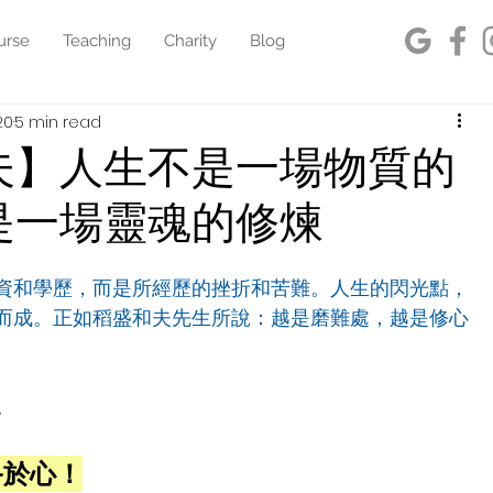
urse
Teaching
Charity
Blog
20
5 min read
夫】人生不是一場物質的
是一場靈魂的修煉
資和學歷，而是所經歷的挫折和苦難。人生的閃光點，
而成。正如稻盛和夫先生所說：越是磨難處，越是修心
。
終於心！