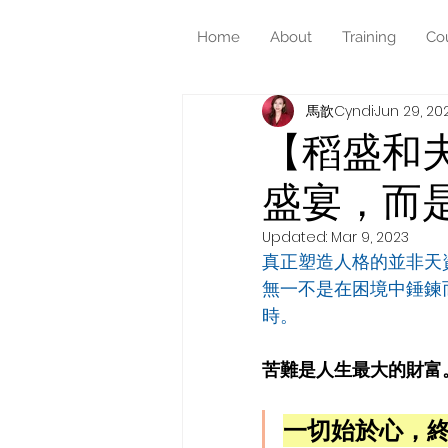
Home
About
Training
Co
馬歆Cyndi
Jun 29, 20
【稻盛和
盛宴，而
Updated:
Mar 9, 2023
真正塑造人格的並非天
無一不是在困境中錘鍊
時。
苦難是人生最大的財富
一切始於心，