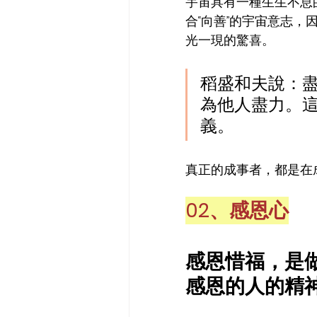
宇宙具有一種生生不息
合“向善”的宇宙意志
光一現的驚喜。
稻盛和夫說：
為他人盡力。
義。
真正的成事者，都是在
02、感恩心
感恩惜福，是
感恩的人的精