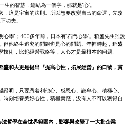
一生的智慧，總結為一個字，那就是“心”。
來，這是宇宙的法則。所以想要改變自己的命運，先改
上下功夫。
陽明心學”；400多年前，日本有“石門心學”。稻盛先生雖說
，但他終生追究的問體也是心的問題。年輕時起，稻盛
學技術，比起經營戰略等，人心才是最根本的问题。
稻盛和夫更是提出『提高心性，拓展經營』的口號，貫
踐證明，只要憑着利他心、感恩心、謙卑心、積極心、
，時刻培養美好心性，積極實踐，没有人不可以獲得自
的心法哲學在全世界範圍内，影響與改變了一大批企業