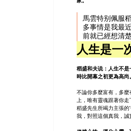
家。
馬雲特别佩服稻盛
多事情是我最
前就已經想清
人生是一
稻盛和夫说：人生不是
時比開幕之初更為高尚
不論你多麼富有，多麼
上，唯有靈魂跟著你走
稻盛先生所竭力主張的
我，對照這個真我，誠