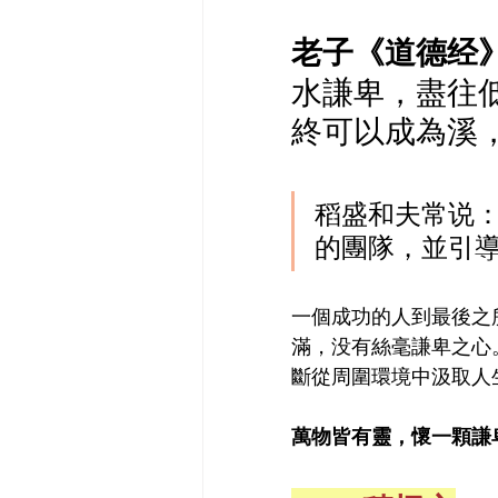
老子《道德经
水謙卑，盡往
終可以成為溪
稻盛和夫常说：
的團隊，並引導
一個成功的人到最後之
滿，没有絲毫謙卑之心
斷從周圍環境中汲取人
萬物皆有靈，懷一顆謙