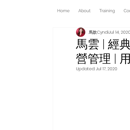
Home
About
Training
Co
馬歆Cyndi
Jul 14, 202
馬雲 | 經
營管理 |
Updated:
Jul 17, 2020