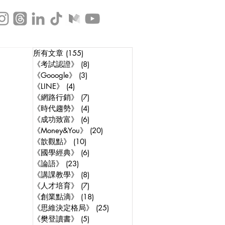
所有文章
(155)
155 posts
《考試認證》
(8)
8 posts
《Gooogle》
(3)
3 posts
《LINE》
(4)
4 posts
《網路行銷》
(7)
7 posts
《時代趨勢》
(4)
4 posts
《成功致富》
(6)
6 posts
《Money&You》
(20)
20 posts
《歆觀點》
(10)
10 posts
《國學經典》
(6)
6 posts
《論語》
(23)
23 posts
《講課教學》
(8)
8 posts
《人才培育》
(7)
7 posts
《創業點滴》
(18)
18 posts
《思維決定格局》
(25)
25 posts
《樊登讀書》
(5)
5 posts