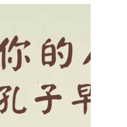
了，就緊張，壓力很大。 子曰：“君子謀道不
謀食。耕也，餒在其中矣；學也，祿在其中
矣。君子憂道不憂貧。...