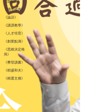
《歆觀點》
《國學經典》
《論語》
《講課教學》
《人才培育》
《創業點滴》
《思維決定格
局》
《樊登讀書》
《稻盛和夫》
《精選文摘》