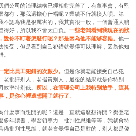
我們公司的治理結構已經相對完善了，有董事會，有監
麼都有，那我還擔心什帽呢？業績不行就換人唄。第
我不認為我是很厲害的，我其實很一般，一個普通人稍
管得好，所以我不會太自負。
一些老闆看到我現在的狀
，說你不盯著怎麼行呢？那是因為他不能够容錯。
他一
法接受，但是看到自己犯錯就覺得可以理解，因為他知
錯。
一定比員工犯錯的次數少。
但是你就老能接受自己犯
，老批評别人，老指責别人，最後的結果就是你特别
司效率特别低。
所以，在管理公司上我特别放手，這其
事，是你心裡邊想開了就行了。
為什麼事而想開的呢？還是一直就這麼想得開？樊登老
麼多年讀書，學習領導力，批判性思維等等，我就會特
具備批判性思维，就老會覺得自己是對的，别人都是傻