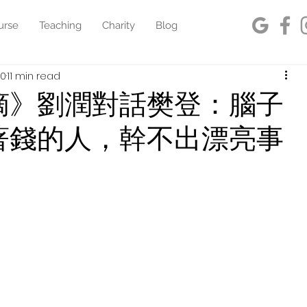
urse
Teaching
Charity
Blog
20
11 min read
摘》劉潤對話樊登：腦子
著錢的人，幹不出漂亮事