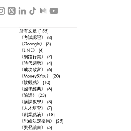
所有文章
(155)
155 posts
《考試認證》
(8)
8 posts
《Gooogle》
(3)
3 posts
《LINE》
(4)
4 posts
《網路行銷》
(7)
7 posts
《時代趨勢》
(4)
4 posts
《成功致富》
(6)
6 posts
《Money&You》
(20)
20 posts
《歆觀點》
(10)
10 posts
《國學經典》
(6)
6 posts
《論語》
(23)
23 posts
《講課教學》
(8)
8 posts
《人才培育》
(7)
7 posts
《創業點滴》
(18)
18 posts
《思維決定格局》
(25)
25 posts
《樊登讀書》
(5)
5 posts