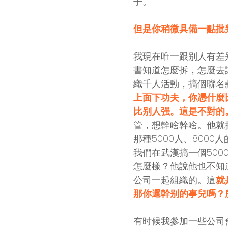
子。
但是你稍微具備一點批
我現在唯一跟别人有差
書知道怎麼拆，怎麼去
織千人活動，搞個聯名
上面下功夫，你憑什麼
比别人强。這是不對的
管，想幹啥幹啥。他就
那種5000人、800
我們在武漢搞一個50
怎麼樣？他說他也不知
公司一起組織的。這
就
那你還幹别的事兒嗎？
有时候我參加一些公司