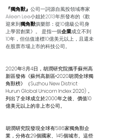
『獨角獸』
公司一詞源自風投領域專家
Aileen Lee小姐於2013年所發布的《歡
迎來到
獨角獸
俱樂部：從10億級公司身
上學習創業》。 是指一個
企業
成立不到
10年，但估值達標10億美元以上，且還未
在股票市場上市的科技公司。
2020年8月4日，胡潤研究院攜手蘇州高
新區發佈《蘇州高新區•2020胡潤全球獨
角獸榜》（Suzhou New District · 
Hurun Global Unicorn Index 2020)，
列出了全球成立於2000年之後、價值10
億美元以上的非上市公司。
胡潤研究院發現全球有586家獨角獸企
業，分佈在29個國家、145個城市。這些