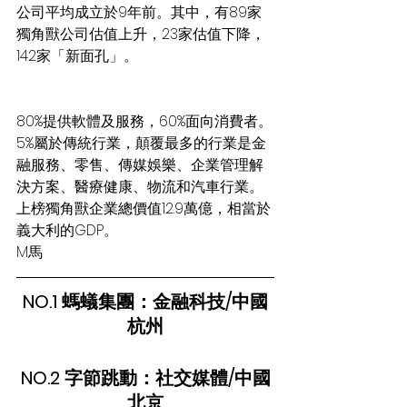
公司平均成立於9年前。其中，有89家
獨角獸公司估值上升，23家估值下降，
142家「新面孔」。
80%提供軟體及服務，60%面向消費者。
5%屬於傳統行業，顛覆最多的行業是金
融服務、零售、傳媒娛樂、企業管理解
決方案、醫療健康、物流和汽車行業。
上榜獨角獸企業總價值12.9萬億，相當於
義大利的GDP。
M馬
NO.1 螞蟻集團：金融科技/中國
杭州
NO.2 字節跳動：社交媒體/中國
北京