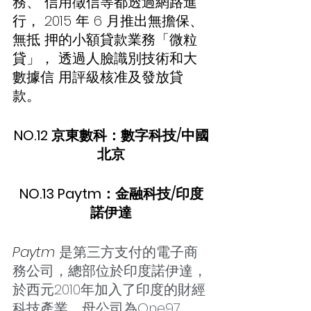
務、 信用徵信等都透過網路進
行， 2015 年 6 月推出無擔保、
無抵 押的小額貸款業務「微粒
貸」， 透過人臉識別技術和大
數據信 用評級核准及發放貸
款。 
NO.12 京東數科：數字科技/中國
北京
NO.13 Paytm：金融科技/印度
諾伊達
Paytm
 是第三方支付的電子商
務公司，總部位於印度諾伊達，
於西元2010年加入了印度的財經
科技產業，母公司為One97 