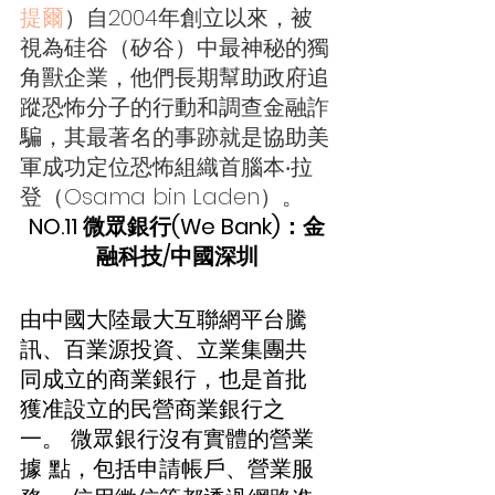
提爾
）自2004年創立以來，被
視為硅谷（矽谷）中最神秘的獨
角獸企業，他們長期幫助政府追
蹤恐怖分子的行動和調查金融詐
騙，其最著名的事跡就是協助美
軍成功定位恐怖組織首腦本‧拉
登（Osama bin Laden）。
NO.11 微眾銀行(We Bank)：金
融科技/中國深圳
由中國大陸最大互聯網平台騰
訊、百業源投資、立業集團共 
同成立的商業銀行，也是首批 
獲准設立的民營商業銀行之
一。 微眾銀行沒有實體的營業
據 點，包括申請帳戶、營業服