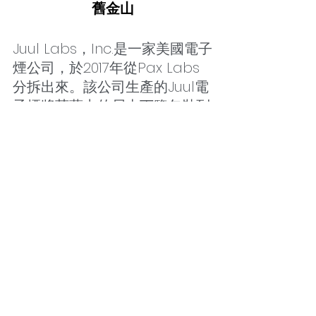
舊金山
Juul Labs，Inc.是一家美國電子
煙公司，於2017年從Pax Labs
分拆出來。該公司生產的Juul電
子煙將菸葉中的尼古丁鹽包裝到
一次性使用的煙彈中。
NO.21 薩姆塞爾：生物科技/美國
聖地牙哥
NO.22 Wish：電子商務/美國舊
金山