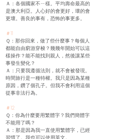
Ａ：各個國家不ㄧ樣。平均壽命最高的
是澳大利亞。人心好的會更好，壞的會
更壞。善良的事有，恐怖的事更多。
＃11
Ｑ：那你回來，做了些什麼事？每個人
都能自由窮游穿梭？幾幾年開始可以這
樣操作？能不能找到親人，然後讓某些
事發生變化？
Ａ：只要我遵循法則，就不會被發現。
時間旅行是一種特權。我只是因為某種
原因，鑽了個孔子。但我不會利用這個
從事非法行為。
＃12
Ｑ：你為什麼要用繁體字？我們簡體字
不能用了嗎？
Ａ：那是因為我一直使用繁體字，已經
習慣了。我也可以使用英文。