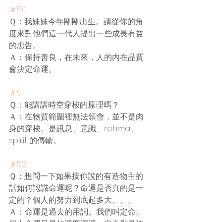
＃50
Ｑ：我妹妹今年剛剛出生。請從你的角
度來對他們這一代人提出一些成長有益
的忠告。
Ａ：保持善良，在未來，人的內在品質
會決定命運。
＃51
Ｑ：能講講時空穿梭的原理嗎？
Ａ：在物質範圍裡無法領會，並不是肉
身的穿梭。是訊息、意識、rehma、
spirit 的傳輸。
＃52
Ｑ：想問一下如果按你說的有造物主的
話如何認識命運呢？命運是否真的是一
定的？個人的努力到底起多大。。。
Ａ：命運是過去的用詞。我們叫定命。