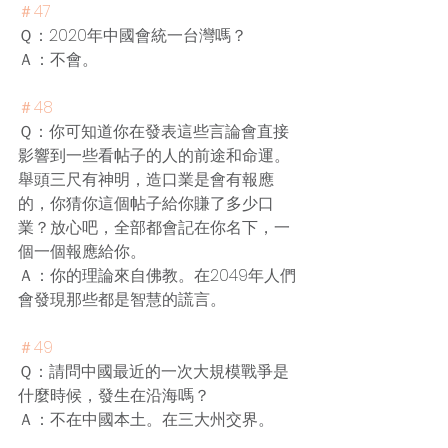
＃47
Ｑ：2020年中國會統一台灣嗎？
Ａ：不會。
＃48
Ｑ：你可知道你在發表這些言論會直接
影響到一些看帖子的人的前途和命運。
舉頭三尺有神明，造口業是會有報應
的，你猜你這個帖子給你賺了多少口
業？放心吧，全部都會記在你名下，一
個一個報應給你。
Ａ：你的理論來自佛教。在2049年人們
會發現那些都是智慧的謊言。
＃49
Ｑ：請問中國最近的一次大規模戰爭是
什麼時候，發生在沿海嗎？
Ａ：不在中國本土。在三大州交界。