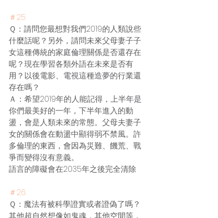
＃25
Ｑ：請問您最想對我們2019的人類說些
什麼話呢？另外，請問未來父母妻子子
女這種傳統的家庭倫理關係是否還存在
呢？現在學習各類外語在未來是否有
用？以後電影、電視這種造夢的行業還
存在嗎？
Ａ：希望2019年的人能記得，上半年是
你們最美好的一年，下半年進入的動
盪，會是人類未來的常態。父母夫妻子
女的關係會在動盪中顯得弱不禁風。許
多倫理的東西，會因為災難、饑荒、戰
爭而變得沒有意義。
語言的障礙會在2035年之後完全清除
＃26
Ｑ：魔法有被科學證實或者證偽了嗎？
其他超自然想像如鬼魂，其他空間等，