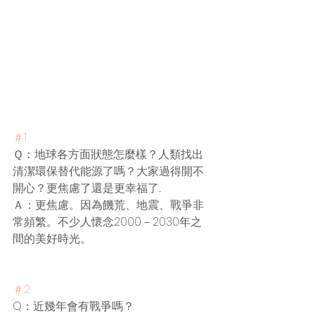
＃1
Ｑ：地球各方面狀態怎麼樣？人類找出
清潔環保替代能源了嗎？大家過得開不
開心？更焦慮了還是更幸福了...
Ａ：更焦慮。因為饑荒、地震、戰爭非
常頻繁。不少人懷念2000－2030年之
間的美好時光。
＃
2
Q：近幾年會有戰爭嗎？