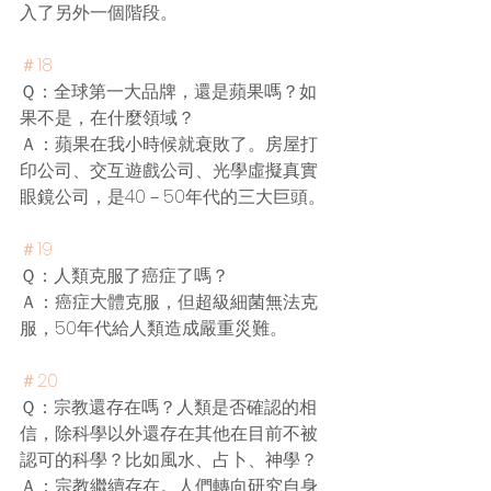
入了另外一個階段。
＃18
Ｑ：全球第一大品牌，還是蘋果嗎？如
果不是，在什麼領域？
Ａ：蘋果在我小時候就衰敗了。房屋打
印公司、交互遊戲公司、光學虛擬真實
眼鏡公司，是40－50年代的三大巨頭。
＃19
Ｑ：人類克服了癌症了嗎？
Ａ：癌症大體克服，但超級細菌無法克
服，50年代給人類造成嚴重災難。
＃20
Ｑ：宗教還存在嗎？人類是否確認的相
信，除科學以外還存在其他在目前不被
認可的科學？比如風水、占卜、神學？
Ａ：宗教繼續存在。人們轉向研究自身