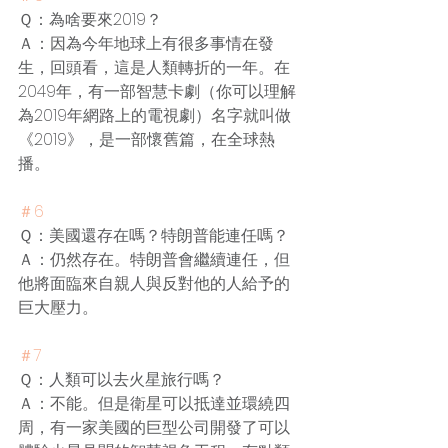
Ｑ：為啥要來2019？
Ａ：因為今年地球上有很多事情在發
生，回頭看，這是人類轉折的一年。在
2049年，有一部智慧卡劇（你可以理解
為2019年網路上的電視劇）名字就叫做
《2019》，是一部懷舊篇，在全球熱
播。
＃6
Ｑ：美國還存在嗎？特朗普能連任嗎？
Ａ：仍然存在。特朗普會繼續連任，但
他將面臨來自親人與反對他的人給予的
巨大壓力。
＃7
Ｑ：人類可以去火星旅行嗎？
Ａ：不能。但是衛星可以抵達並環繞四
周，有一家美國的巨型公司開發了可以