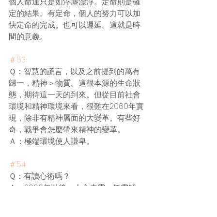
個人命運只是如浮塵漂浮。定命則是確
定的結果。有定命，個人的努力可以加
快定命的完成。也可以遲延。這就是時
間的意義。
＃53
Ｑ：智慧的謊言，以及之前提到的萬有
歸一，精神＞物質。這很本源的生命狀
態，期待這一天的到來。但從目前社會
環境和精神環境來看，很難在2060年實
現，除非有精神層面的大變革。有些好
奇，戰爭會怎麼帶來精神的變革。
Ａ：極端環境使人謙卑。
＃54
Ｑ：有讀心術嗎？
Ａ：2060年以後，人心赤露，無需解
讀。