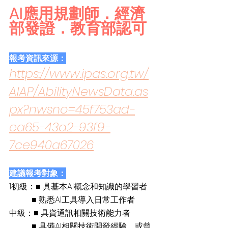
AI應用規劃師．經濟
部發證．教育部認可
報考資訊來源：
https://www.ipas.org.tw/
AIAP/AbilityNewsData.as
px?nwsno=45f753ad-
ea65-43a2-93f9-
7ce940a67026
建議報考對象：
1初級：■ 具基本AI概念和知識的學習者
           ■ 熟悉AI工具導入日常工作者
中級：■ 具資通訊相關技術能力者
           ■ 具備AI相關技術開發經驗，或曾