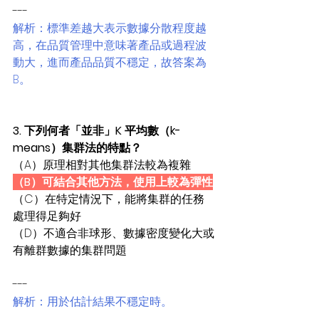
---
解析：標準差越大表示數據分散程度越
高，在品質管理中意味著產品或過程波
動大，進而產品品質不穩定，故答案為 
B。
3. 下列何者「並非」K 平均數（k-
means）集群法的特點？
（A）原理相對其他集群法較為複雜
（B）可結合其他方法，使用上較為彈性
（C）在特定情況下，能將集群的任務
處理得足夠好
（D）不適合非球形、數據密度變化大或
有離群數據的集群問題
---
解析：用於估計結果不穩定時。