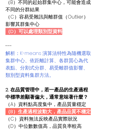
（B）不同的起始群集中心，可能會造成
不同的分群結果
（C）容易受雜訊與離群值（Outlier）
影響其群集中心
（D）可以處理類別型資料
---
解析：K-means 演算法特性為隨機選取
集群中心、依距離計算、各群質心為代
表點、分割式分群、易受離群值影響、
類別型資料集群方法。
2. 在品質管理中，若一產品的生產過程
中標準差顯著偏大，通常意味著什麼？
（A）資料點高度集中，產品質量穩定
（B）生產過程波動大，產品品質不穩定
（C）資料無法反映產品實際狀況
（D）中位數數值高，品質良率較高