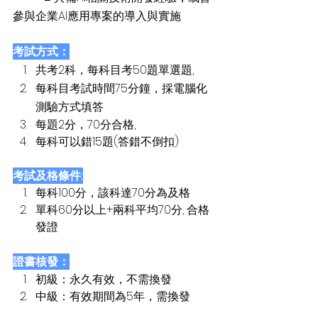
參與企業AI應用專案的導入與實施
考試方式：
共考2科，每科目考50題單選題,
每科目考試時間75分鐘，採電腦化
測驗方式填答
每題2分，70分合格, 
每科可以錯15題(答錯不倒扣)
考試及格條件:
每科100分，該科達70分為及格
單科60分以上+兩科平均70分, 合格
發證
證書核發：
初級：永久有效，不需換發
中級：有效期間為5年，需換發